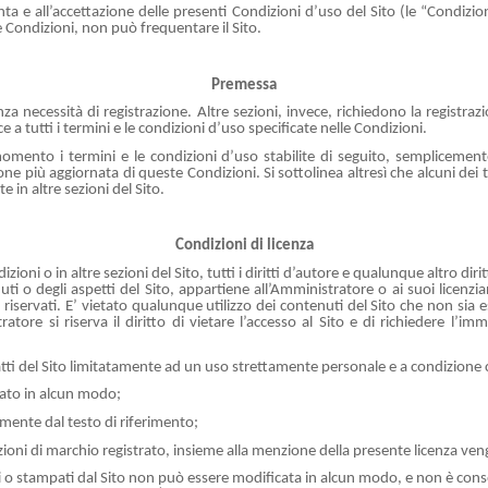
a e all’accettazione delle presenti Condizioni d’uso del Sito (le “Condizioni”
 Condizioni, non può frequentare il Sito.
Premessa
za necessità di registrazione. Altre sezioni, invece, richiedono la regist
e a tutti i termini e le condizioni d’uso specificate nelle Condizioni.
omento i termini e le condizioni d’uso stabilite di seguito, semplicemente
ione più aggiornata di queste Condizioni. Si sottolinea altresì che alcuni dei
 in altre sezioni del Sito.
Condizioni di licenza
i o in altre sezioni del Sito, tutti i diritti d’autore e qualunque altro diri
o degli aspetti del Sito, appartiene all’Amministratore o ai suoi licenzianti
te riservati. E’ vietato qualunque utilizzo dei contenuti del Sito che non si
atore si riserva il diritto di vietare l’accesso al Sito e di richiedere l’i
ratti del Sito limitatamente ad un uso strettamente personale e a condizione 
ato in alcun modo;
mente dal testo di riferimento;
razioni di marchio registrato, insieme alla menzione della presente licenza ven
ti o stampati dal Sito non può essere modificata in alcun modo, e non è consen