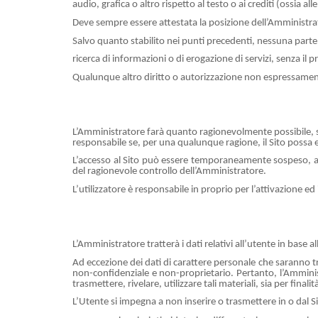
audio, grafica o altro rispetto al testo o ai crediti (ossia all
Deve sempre essere attestata la posizione dell’Amministrat
Salvo quanto stabilito nei punti precedenti, nessuna parte 
ricerca di informazioni o di erogazione di servizi, senza il
Qualunque altro diritto o autorizzazione non espressamen
L’Amministratore farà quanto ragionevolmente possibile, s
responsabile se, per una qualunque ragione, il Sito possa 
L’accesso al Sito può essere temporaneamente sospeso, anc
del ragionevole controllo dell’Amministratore.
L’utilizzatore è responsabile in proprio per l’attivazione ed
L’Amministratore tratterà i dati relativi all’utente in base all
Ad eccezione dei dati di carattere personale che saranno t
non-confidenziale e non-proprietario. Pertanto, l’Amminis
trasmettere, rivelare, utilizzare tali materiali, sia per final
L’Utente si impegna a non inserire o trasmettere in o dal 