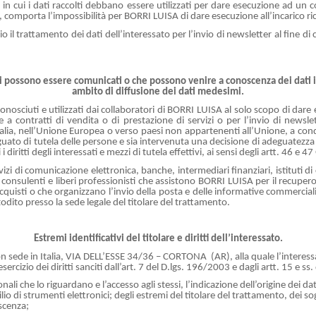
 in cui i dati raccolti debbano essere utilizzati per dare esecuzione ad un c
i, comporta l’impossibilità per BORRI LUISA di dare esecuzione all’incarico ri
l trattamento dei dati dell’interessato per l’invio di newsletter al fine di 
ali possono essere comunicati o che possono venire a conoscenza dei dati i
ambito di diffusione dei dati medesimi.
onosciuti e utilizzati dai collaboratori di BORRI LUISA al solo scopo di dare e
 a contratti di vendita o di prestazione di servizi o per l’invio di newslet
Italia, nell’Unione Europea o verso paesi non appartenenti all’Unione, a co
adeguato di tutela delle persone e sia intervenuta una decisione di adeguatezz
ritti degli interessati e mezzi di tutela effettivi, ai sensi degli artt. 46 e 4
izi di comunicazione elettronica, banche, intermediari finanziari, istituti di cr
ni, consulenti e liberi professionisti che assistono BORRI LUISA per il recupero 
uisti o che organizzano l’invio della posta e delle informative commerciali,
odito presso la sede legale del titolare del trattamento.
Estremi identificativi del titolare e diritti dell’interessato.
con sede in Italia, VIA DELL’ESSE 34/36 – CORTONA (AR), alla quale l’interes
cizio dei diritti sanciti dall’art. 7 del D.lgs. 196/2003 e dagli artt. 15 e ss.
li che lo riguardano e l’accesso agli stessi, l’indicazione dell’origine dei dat
io di strumenti elettronici; degli estremi del titolare del trattamento, dei sogg
scenza;