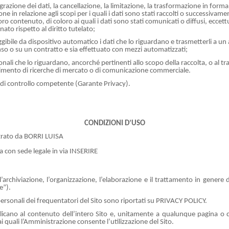
razione dei dati, la cancellazione, la limitazione, la trasformazione in forma 
ne in relazione agli scopi per i quali i dati sono stati raccolti o successivame
o contenuto, di coloro ai quali i dati sono stati comunicati o diffusi, eccett
o rispetto al diritto tutelato;
ibile da dispositivo automatico i dati che lo riguardano e trasmetterli a un
enso o su un contratto e sia effettuato con mezzi automatizzati;
onali che lo riguardano, ancorché pertinenti allo scopo della raccolta, o al tr
ompimento di ricerche di mercato o di comunicazione commerciale.
à di controllo competente (Garante Privacy).
CONDIZIONI D’USO
strato da BORRI LUISA
a con sede legale in via INSERIRE
’archiviazione, l’organizzazione, l’elaborazione e il trattamento in genere di
e”).
 personali dei frequentatori del Sito sono riportati su PRIVACY POLICY.
applicano al contenuto dell’intero Sito e, unitamente a qualunque pagina o
ai quali l’Amministrazione consente l’utilizzazione del Sito.