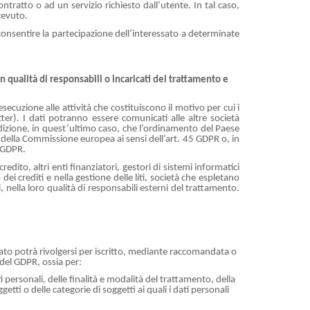
ontratto o ad un servizio richiesto dall’utente. In tal caso,
cevuto.
consentire la partecipazione dell’interessato a determinate
n qualità di responsabili o incaricati del trattamento e
secuzione alle attività che costituiscono il motivo per cui i
ter). I dati potranno essere comunicati alle altre società
ndizione, in quest’ultimo caso, che l’ordinamento del Paese
a della Commissione europea ai sensi dell’art. 45 GDPR o, in
7 GDPR.
edito, altri enti finanziatori, gestori di sistemi informatici
dei crediti e nella gestione delle liti, società che espletano
 nella loro qualità di responsabili esterni del trattamento.
sato potrà rivolgersi per iscritto, mediante raccomandata o
 del GDPR, ossia per:
i personali, delle finalità e modalità del trattamento, della
etti o delle categorie di soggetti ai quali i dati personali