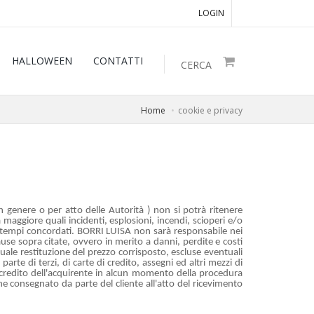
LOGIN
HALLOWEEN
CONTATTI
CERCA
Home
cookie e privacy
in genere o per atto delle Autorità ) non si potrà ritenere
maggiore quali incidenti, esplosioni, incendi, scioperi e/o
nei tempi concordati. BORRI LUISA non sarà responsabile nei
ause sopra citate, ovvero in merito a danni, perdite e costi
ntuale restituzione del prezzo corrisposto, escluse eventuali
te di terzi, di carte di credito, assegni ed altri mezzi di
 credito dell'acquirente in alcun momento della procedura
ne consegnato da parte del cliente all'atto del ricevimento