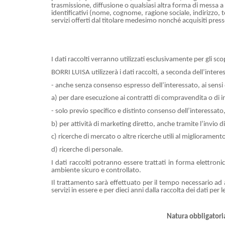
trasmissione, diffusione o qualsiasi altra forma di messa a 
identificativi (nome, cognome, ragione sociale, indirizzo, t
servizi offerti dal titolare medesimo nonché acquisiti press
I dati raccolti verranno utilizzati esclusivamente per gli sco
BORRI LUISA utilizzerà i dati raccolti, a seconda dell’inter
- anche senza consenso espresso dell’interessato, ai sensi d
a) per dare esecuzione ai contratti di compravendita o di inc
- solo previo specifico e distinto consenso dell’interessato,
b) per attività di marketing diretto, anche tramite l’invio d
c) ricerche di mercato o altre ricerche utili al miglioramento
d) ricerche di personale.
I dati raccolti potranno essere trattati in forma elettro
ambiente sicuro e controllato.
Il trattamento sarà effettuato per il tempo necessario ad 
servizi in essere e per dieci anni dalla raccolta dei dati per le 
Natura obbligatori