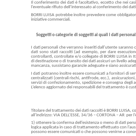
Il conferimento dei dati è facoltativo, eccetto che nei casi
l’eventuale rifiuto dell’interessato al conferimento dei dat
BORRI LUISA potrebbe inoltre prevedere come obbligatorio i
iniziative commerciali.
Soggetti o categorie di soggetti ai quali i dati person
I dati personali che verranno inseriti dall’utente saranno c
dati sono stati raccolti (ad esempio, per dare esecuzione
controllanti, controllate e/o collegate di BORRI LUISA in 
di destinazione o di transito dei dati assicuri un livello 
mancanza, sussistano garanzie adeguate e siano assicurati i di
I dati potranno inoltre essere comunicati a fornitori di serv
centralizzati (centrali rischi, antifrode, ecc.), assicurazio
servizi di confezionamento, spedizione e consegna degli acq
L’elenco aggiornato dei responsabili del trattamento è cust
Titolare del trattamento dei dati raccolti è BORRI LUISA, 
all’indirizzo: VIA DELL’ESSE, 34/36 – CORTONA – AR per l’eser
1) ottenere la conferma dell’esistenza o meno di dati persona
logica applicata in caso di trattamento effettuato con l’ausil
possono essere comunicati o che possono venirne a cono