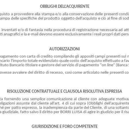
OBBLIGHI DELL'ACQUIRENTE
quisto a provvedere alla stampa e/o alla conservazione delle presenti condiz
mpa delle specifiche del prodotto oggetto dell'acquisto e ciò al fine di soddi
 inventati e/o di fantasia nella procedura di registrazione necessaria ad att
ati anagrafici e la e-mail devono essere esclusivamente i reali propri dati per
AUTORIZZAZIONI
à di pagamento con carta di credito compilando gli appositi campi presenti sul
cario l'importo totale evidenziato quale costo dell'acquisto effettuato a fa
ituto Bancario titolare e gestore del servizio di pagamento ''on line'' (Banc
dovesse avvalere del diritto di recesso, così come articolato nelle presenti c
RISOLUZIONE CONTRATTUALE E CLAUSOLA RISOLUTIVA ESPRESSA
ta fornendo una semplice comunicazione al cliente con adeguate motivazion
igazioni assunte dal cliente all'art. 4 di cui sopra (Obblighi dell'acquire
hé per patto espresso, la inadempienza da parte del Cliente, di una soltanto 
giudiziale, fatto salvo il diritto per BORRI LUISA di agire in giudizio per il r
GIURISDIZIONE E FORO COMPETENTE