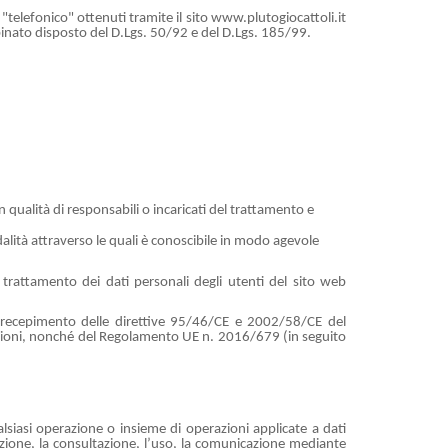
 "telefonico" ottenuti tramite il sito www.plutogiocattoli.it
mbinato disposto del D.Lgs. 50/92 e del D.Lgs. 185/99.
 qualità di responsabili o incaricati del trattamento e
odalità attraverso le quali è conoscibile in modo agevole
 trattamento dei dati personali degli utenti del sito web
di recepimento delle direttive 95/46/CE e 2002/58/CE del
razioni, nonché del Regolamento UE n. 2016/679 (in seguito
lsiasi operazione o insieme di operazioni applicate a dati
trazione, la consultazione, l’uso, la comunicazione mediante