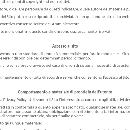
e attestazioni di copyright) ad essi relativi.
ore, o della/e persona/e da questi indicata/e, quale autore del materiale pu
del Sito potrà essere riprodotta o archiviata in un qualunque altro sito web
 preventivo consenso scritto dell’Amministratore.
te menzionati in queste condizioni sono espressamente riservati.
Accesso al sito
econdo uno standard di idoneità commerciale, per fare in modo che il Sito s
essere indisponibile per determinati periodi di tempo.
he senza previo avviso, nel caso di errori di sistema, necessità di assiste
 il mantenimento di tutti gli accordi e servizi che consentono l’accesso al Sito
Comportamento e materiale di proprietà dell’utente
a Privacy Policy. Utilizzando il Sito l’interessato acconsente agli utilizzi ivi de
rattati in conformità a quanto appena specificato, qualunque materiale, con
tratore non assume alcuna obbligazione con riferimento a tali informazioni 
ità di carattere commerciale, sia per finalità diverse.
Sito qualunque materiale: