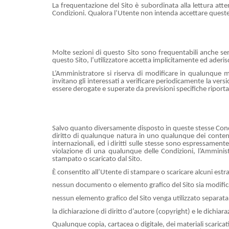
La frequentazione del Sito è subordinata alla lettura attent
Condizioni. Qualora l’Utente non intenda accettare queste
Molte sezioni di questo Sito sono frequentabili anche sen
questo Sito, l’utilizzatore accetta implicitamente ed aderisc
L’Amministratore si riserva di modificare in qualunque m
invitano gli interessati a verificare periodicamente la vers
essere derogate e superate da previsioni specifiche riportate
Salvo quanto diversamente disposto in queste stesse Condizion
diritto di qualunque natura in uno qualunque dei contenuti 
internazionali, ed i diritti sulle stesse sono espressamen
violazione di una qualunque delle Condizioni, l’Amministr
stampato o scaricato dal Sito.
È consentito all’Utente di stampare o scaricare alcuni est
nessun documento o elemento grafico del Sito sia modific
nessun elemento grafico del Sito venga utilizzato separata
la dichiarazione di diritto d’autore (copyright) e le dichia
Qualunque copia, cartacea o digitale, dei materiali scarica