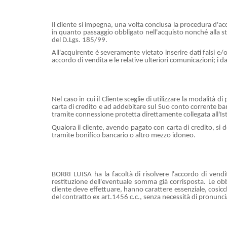
Il cliente si impegna, una volta conclusa la procedura d'ac
in quanto passaggio obbligato nell'acquisto nonché alla sta
del D.Lgs. 185/99.
All'acquirente è severamente vietato inserire dati falsi e/o
accordo di vendita e le relative ulteriori comunicazioni; i d
Nel caso in cui il Cliente sceglie di utilizzare la modalit
carta di credito e ad addebitare sul Suo conto corrente ban
tramite connessione protetta direttamente collegata all'Ist
Qualora il cliente, avendo pagato con carta di credito, si 
tramite bonifico bancario o altro mezzo idoneo.
BORRI LUISA ha la facoltà di risolvere l'accordo di vendi
restituzione dell'eventuale somma già corrisposta. Le obbl
cliente deve effettuare, hanno carattere essenziale, cosicc
del contratto ex art.1456 c.c., senza necessità di pronuncia 