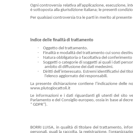
Ogni controversia relativa all'applicazione, esecuzione, int
è sottoposta alla giurisdizione italiana; le presenti condi
Per qualsiasi controversia tra le parti in merito al presen
Indice delle finalità di trattamento
·
Oggetto del trattamento.
·
Finalità e modalità del trattamento cui sono destinat
·
Natura obbligatoria o facoltativa del conferimento 
·
Soggetti o categorie di soggetti ai quali i dati per
ambito di diffusione dei dati medesimi.
·
Diritti dell’interessato. Estremi identificativi del 
l’elenco aggiornato dei responsabili.
La presente dichiarazione contiene l’indicazione delle n
www.plutogiocattoli.it
Le informazioni e i dati riguardanti gli utenti del sit
Parlamento e del Consiglio europeo, ossia in base al decr
“ GDPR”).
BORRI LUISA, in qualità di titolare del trattamento, info
personali, quali la raccolta, la registrazione, l’organizza