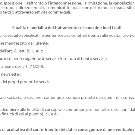
disposizione, il raffronto o l’interconnessione, la limitazione, la cancellazio
elefono, indirizzo e-mail), comunicati in occasione del primo accesso al sito e
o terzi o attraverso attività commerciali.
Finalità e modalità del trattamento cui sono destinati i dati.
pi di seguito specificati, e per tenere aggiornati gli utenti sulle novità, prom
esse manifestato dall’utente,
ell’art. 6, lett. b) GDPR:
arico per l’erogazione di servizi (fornitura di beni o servizi);
 ai sensi dell’art. 7 GDPR:
i newsletter;
 dei propri prodotti o servizi;
nica o cartacea e saranno, comunque, sempre protetti da sistemi di sicure
adempiere alle finalità di cui sopra e comunque per non oltre dieci anni dal
finalità di cui ai punti b), c), e d).
a o facoltativa del conferimento dei dati e conseguenze di un eventuale ri