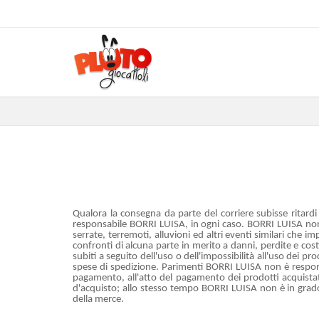
Qualora la consegna da parte del corriere subisse ritardi 
responsabile BORRI LUISA, in ogni caso. BORRI LUISA non si
serrate, terremoti, alluvioni ed altri eventi similari che
confronti di alcuna parte in merito a danni, perdite e cost
subiti a seguito dell'uso o dell'impossibilità all'uso dei p
spese di spedizione. Parimenti BORRI LUISA non è responsab
pagamento, all'atto del pagamento dei prodotti acquistat
d'acquisto; allo stesso tempo BORRI LUISA non è in grado d
della merce.