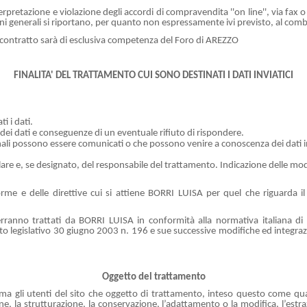
erpretazione e violazione degli accordi di compravendita ''on line'', via fax o
zioni generali si riportano, per quanto non espressamente ivi previsto, al co
te contratto sarà di esclusiva competenza del Foro di AREZZO
FINALITA' DEL TRATTAMENTO CUI SONO DESTINATI I DATI INVIATICI
i i dati.
dei dati e conseguenze di un eventuale rifiuto di rispondere.
sonali possono essere comunicati o che possono venire a conoscenza dei dati in
titolare e, se designato, del responsabile del trattamento. Indicazione delle m
orme e delle direttive cui si attiene BORRI LUISA per quel che riguarda il
o verranno trattati da BORRI LUISA in conformità alla normativa italiana 
eto legislativo 30 giugno 2003 n. 196 e sue successive modifiche ed integ
Oggetto del trattamento
rma gli utenti del sito che oggetto di trattamento, inteso questo come qua
zione, la strutturazione, la conservazione, l’adattamento o la modifica, l’es