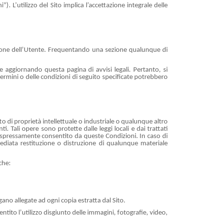
). L’utilizzo del Sito implica l’accettazione integrale delle
razione dell’Utente. Frequentando una sezione qualunque di
 aggiornando questa pagina di avvisi legali. Pertanto, si
 termini o delle condizioni di seguito specificate potrebbero
tto di proprietà intellettuale o industriale o qualunque altro
. Tali opere sono protette dalle leggi locali e dai trattati
a espressamente consentito da queste Condizioni. In caso di
mmediata restituzione o distruzione di qualunque materiale
che:
gano allegate ad ogni copia estratta dal Sito.
tito l’utilizzo disgiunto delle immagini, fotografie, video,