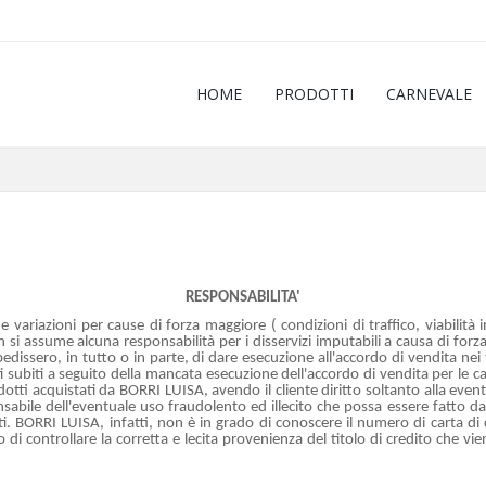
HOME
PRODOTTI
CARNEVALE
RESPONSABILITA'
e variazioni per cause di forza maggiore ( condizioni di traffico, viabilità 
 assume alcuna responsabilità per i disservizi imputabili a causa di forza 
 impedissero, in tutto o in parte, di dare esecuzione all'accordo di vendita 
i subiti a seguito della mancata esecuzione dell'accordo di vendita per le c
rodotti acquistati da BORRI LUISA, avendo il cliente diritto soltanto alla eve
ile dell'eventuale uso fraudolento ed illecito che possa essere fatto da par
i. BORRI LUISA, infatti, non è in grado di conoscere il numero di carta di
i controllare la corretta e lecita provenienza del titolo di credito che vie