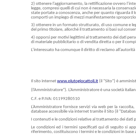
2) ottenere l’aggiornamento, la rettificazione ovvero l’integ
legge, compresi quelli di cui non è necessaria la conservazio
state portate a conoscenza, anche per quanto riguarda il lor
comporti un impiego di mezzi manifestamente sproporzionat
3) ottenere in un formato strutturato, di uso comune e legg
del primo titolare, allorché il trattamento si basi sul cons
4) opporsi per motivi legittimi al trattamento dei dati pers
di materiale pubblicitario o di vendita diretta o per il c
L’interessato ha comunque il diritto di reclamo all’autorit
Il sito internet
www.plutogiocattoli.it
(il “Sito”) è ammini
(l’Amministratore”). L’Amministratore è una società italian
C.F. e P.IVA: 01199280510
L’Amministratore fornisce servizi via web per la raccolta, l
database accessibile via internet tramite il Sito (il “Databas
I contenuti e le condizioni relative al trattamento dei dati
Le condizioni ed i termini specificati qui di seguito si 
riferimento, costituiscono i termini e le condizioni in base 