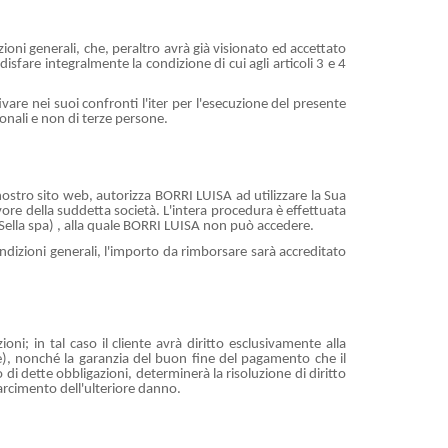
ioni generali, che, peraltro avrà già visionato ed accettato
sfare integralmente la condizione di cui agli articoli 3 e 4
ivare nei suoi confronti l'iter per l'esecuzione del presente
sonali e non di terze persone.
 nostro sito web, autorizza BORRI LUISA ad utilizzare la Sua
vore della suddetta società. L'intera procedura è effettuata
a Sella spa) , alla quale BORRI LUISA non può accedere.
ondizioni generali, l'importo da rimborsare sarà accreditato
i; in tal caso il cliente avrà diritto esclusivamente alla
nte), nonché la garanzia del buon fine del pagamento che il
di dette obbligazioni, determinerà la risoluzione di diritto
isarcimento dell'ulteriore danno.